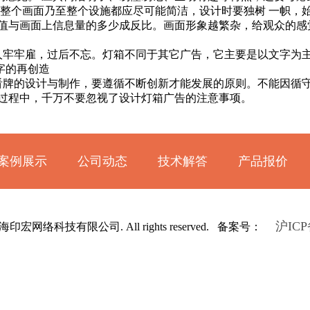
，整个画面乃至整个设施都应尽可能简洁，设计时要独树 一帜，
值与画面上信息量的多少成反比。画面形象越繁杂，给观众的感觉
人牢牢雇，过后不忘。灯箱不同于其它广告，它主要是以文字为
字的再创造
看牌的设计与制作，要遵循不断创新才能发展的原则。不能因循
计过程中，千万不要忽视了设计灯箱广告的注意事项。
案例展示
公司动态
技术解答
产品报价
沪ICP
1 上海印宏网络科技有限公司. All rights reserved. 备案号：